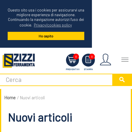
Questo sito usa i cookies per assicurarvi una
migliore esperienza di navigazione.
Continuando la navigazione autorizzi l'uso dei
cookie.
Privacy/cookies policy
Ho capito
Menu
0
0
PREVENTIVI
STAMPA
Home
/ Nuovi articoli
Nuovi articoli