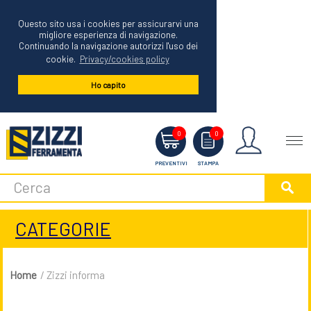
Questo sito usa i cookies per assicurarvi una
migliore esperienza di navigazione.
Continuando la navigazione autorizzi l'uso dei
cookie.
Privacy/cookies policy
Ho capito
Menu
0
0
PREVENTIVI
STAMPA
CATEGORIE
Home
/ Zizzi informa