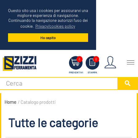
Questo sito usa i cookies per assicurarvi una
migliore esperienza di navigazione.
Continuando la navigazione autorizzi l'uso dei
cookie.
Privacy/cookies policy
Ho capito
Menu
0
0
PREVENTIVI
STAMPA
Home
/ Catalogo prodotti
Tutte le categorie