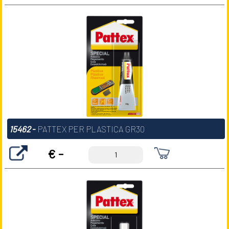
15462
-
PATTEX PER PLASTICA GR30
€ -