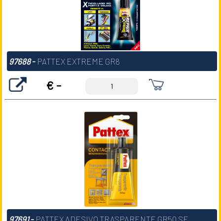
97688
-
PATTEX EXTREME GR8
€ -
97691
-
PATTEX ADESIVO TRASPARENTE GR50 SF