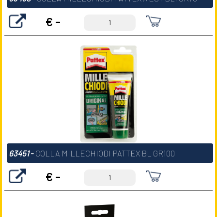
€ -
63451
-
COLLA MILLECHIODI PATTEX BL GR100
€ -