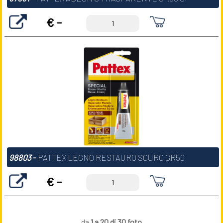
€ -
98803
-
PATTEX LEGNO RESTAURO SCURO GR50
€ -
da
1 a 20 di 30 foto