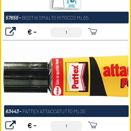
57655
-
BOSTIK SMALTO RITOCCO ML65
€ -
63443
-
PATTEX ATTACCATUTTO ML20
€ -