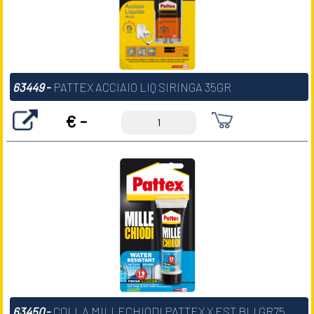
63449
-
PATTEX ACCIAIO LIQ SIRINGA 35GR
€ -
63450
-
COLLA MILLECHIODI PATTEX X EST BLI GR75