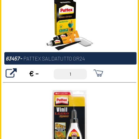
63457
-
PATTEX SALDATUTTO GR24
€ -