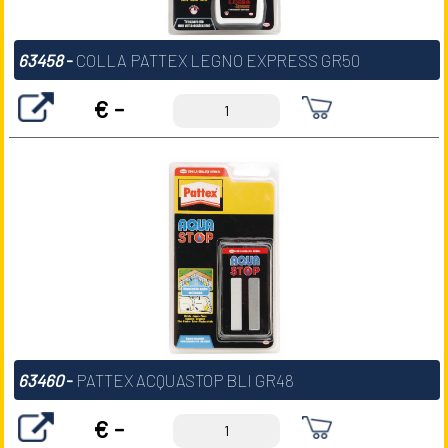
63458
-
COLLA PATTEX LEGNO EXPRESS GR50
€ -
63460
-
PATTEX ACQUASTOP BLI GR48
€ -