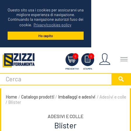
Questo sito usa i cookies per assicurarvi una
migliore esperienza di navigazione.
Continuando la navigazione autorizzi l'uso dei
cookie.
Privacy/cookies policy
Ho capito
Menu
0
0
PREVENTIVI
STAMPA
Home
/
Catalogo prodotti
/
Imballaggi e adesivi
/ Adesivi e colle
/ Blister
ADESIVI E COLLE
Blister