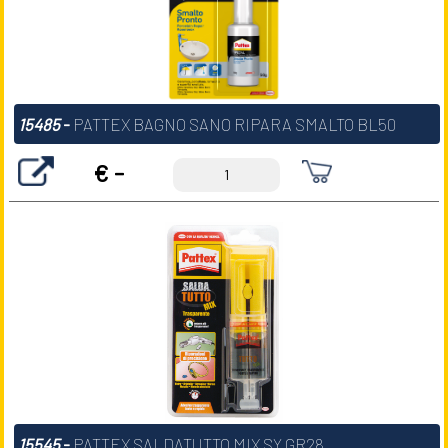
15485
-
PATTEX BAGNO SANO RIPARA SMALTO BL50
€ -
15545
-
PATTEX SALDATUTTO MIX SY GR28