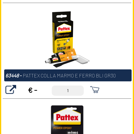
63448
-
PATTEX COLLA MARMO E FERRO BLI GR30
€ -