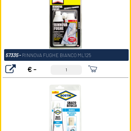
57335
-
RINNOVA FUGHE BIANCO ML125
€ -