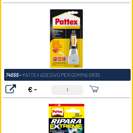
74555
-
PATTEX ADESIVO PER GOMMA GR30
€ -