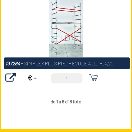
137264
-
SIMPLEX PLUS PIEGHEVOLE ALL. H.4,20
€ -
da
1 a 6 di 6 foto