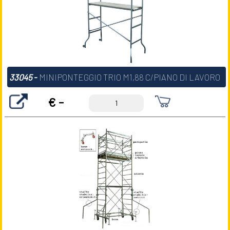
33045
-
MINIPONTEGGIO TRIO M1,88 C/PIANO DI LAVORO
€ -