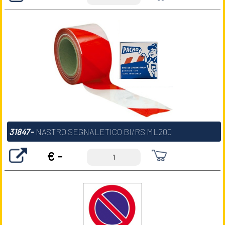
31847
-
NASTRO SEGNALETICO BI/RS ML200
€ -