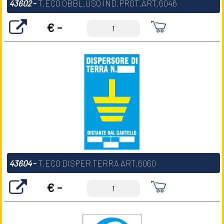
43602
-
T.ECO OBBL.USO IND.PROT.ART.6046
€ -
43604
-
T.ECO DISPER TERRA ART.6060
€ -