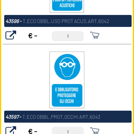
43596
-
T.ECO OBBL.USO PROT ACUS.ART.6042
€ -
43597
-
T.ECO OBBL.PROT.OCCHI ART.6043
€ -