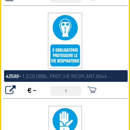
43599
-
T.ECO OBBL.PROT.VIE RESPI.ART.6044
€ -