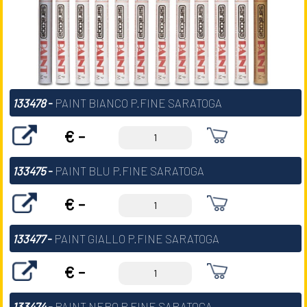
133478
-
PAINT BIANCO P.FINE SARATOGA
€ -
133475
-
PAINT BLU P.FINE SARATOGA
€ -
133477
-
PAINT GIALLO P.FINE SARATOGA
€ -
133474
-
PAINT NERO P.FINE SARATOGA