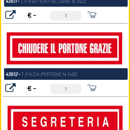
43611
-
T.FIX ATTENTI AL CANE N.1522
€ -
43612
-
T.FIX CH.PORTONE N.1490
€ -