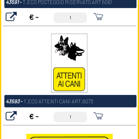
43591
-
T.ECO POSTEGGIO RISERVATO ART 6081
€ -
43593
-
T.ECO ATTENTI CANI ART.6073
€ -