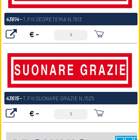
43614
-
T.FIX SEGRETERIA N.1513
€ -
43615
-
T.FIX SUONARE GRAZIE N.1525
€ -