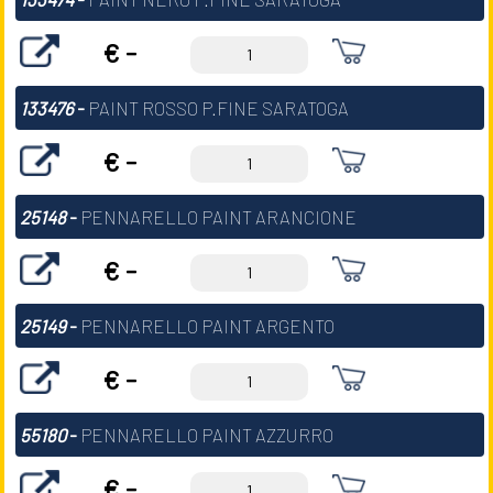
€ -
133476
-
PAINT ROSSO P.FINE SARATOGA
€ -
25148
-
PENNARELLO PAINT ARANCIONE
€ -
25149
-
PENNARELLO PAINT ARGENTO
€ -
55180
-
PENNARELLO PAINT AZZURRO
€ -