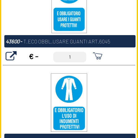
43600
-
T.ECO OBBL.USARE GUANTI ART.6045
€ -