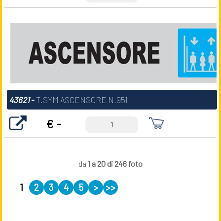
43621
-
T.SYM ASCENSORE N.951
€ -
da
1 a 20 di 246 foto
1
2
3
4
5
>
>>