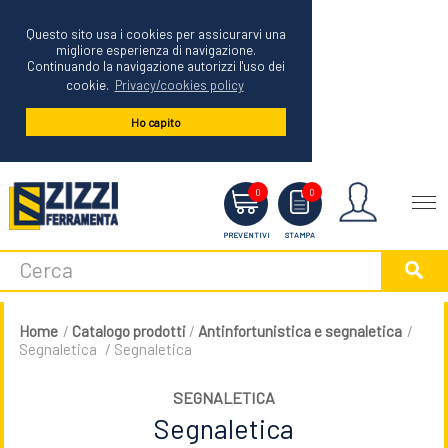
Questo sito usa i cookies per assicurarvi una
migliore esperienza di navigazione.
Continuando la navigazione autorizzi l'uso dei
cookie.
Privacy/cookies policy
Ho capito
Menu
0
0
PREVENTIVI
STAMPA
Home
/
Catalogo prodotti
/
Antinfortunistica e segnaletica
/
Segnaletica
/ Segnaletica
SEGNALETICA
Segnaletica