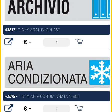
43617
-
T.SYM ARCHIVIO N.950
€ -
43619
-
T.SYM ARIA CONDIZIONATA N.986
€ -