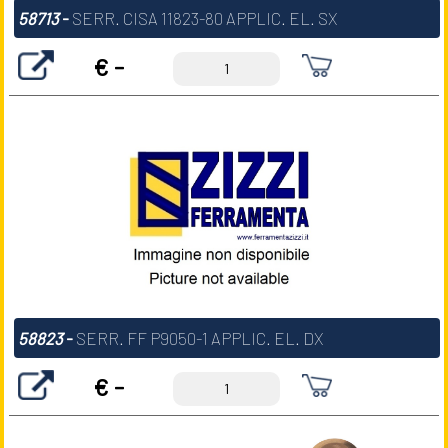
58713
-
SERR. CISA 11823-80 APPLIC. EL. SX
€ -
58823
-
SERR. FF P9050-1 APPLIC. EL. DX
€ -