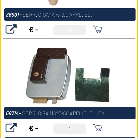
36991
-
SERR. CISA 1A731.00 APPL. EL.
€ -
58714
-
SERR. CISA 11823-80 APPLIC. EL. DX
€ -