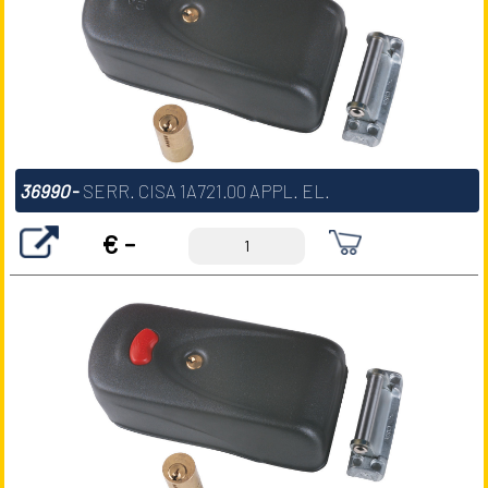
36990
-
SERR. CISA 1A721.00 APPL. EL.
€ -