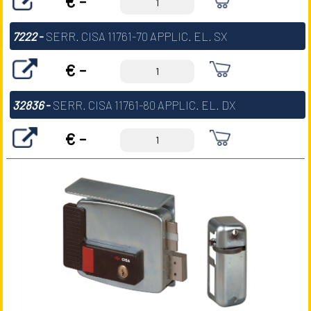
€ -
7222
-
SERR. CISA 11761-70 APPLIC. EL. SX
€ -
32836
-
SERR. CISA 11761-80 APPLIC. EL. DX
€ -