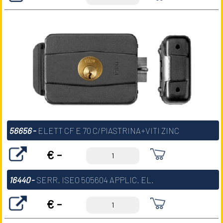
56656
-
ELETT CF E 70 C/PIASTRINA+VITI ZINC
€ -
16440
-
SERR. ISEO 505604 APPLIC. EL.
€ -