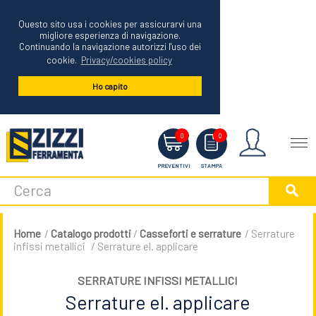
Questo sito usa i cookies per assicurarvi una
migliore esperienza di navigazione.
Continuando la navigazione autorizzi l'uso dei
cookie.
Privacy/cookies policy
Ho capito
Menu
0
0
PREVENTIVI
STAMPA
Home
/
Catalogo prodotti
/
Casseforti e serrature
/ Serrature
infissi metallici
/ Serrature el. applicare
SERRATURE INFISSI METALLICI
Serrature el. applicare