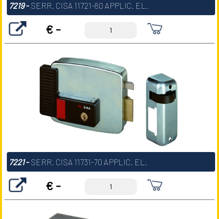
7219
-
SERR. CISA 11721-80 APPLIC. EL.
€ -
7221
-
SERR. CISA 11731-70 APPLIC. EL.
€ -