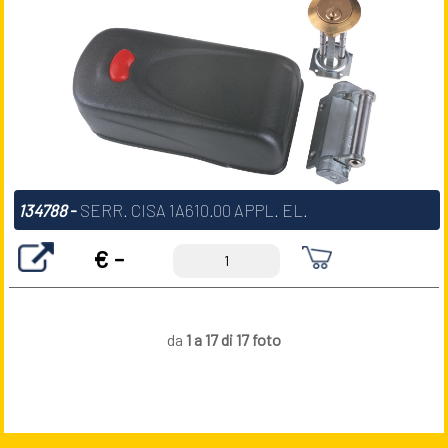
134788
-
SERR. CISA 1A610.00 APPL. EL.
€ -
da
1 a 17 di 17 foto