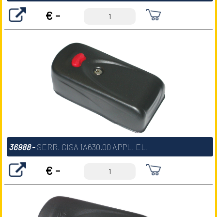
€ -
36988
-
SERR. CISA 1A630.00 APPL. EL.
€ -