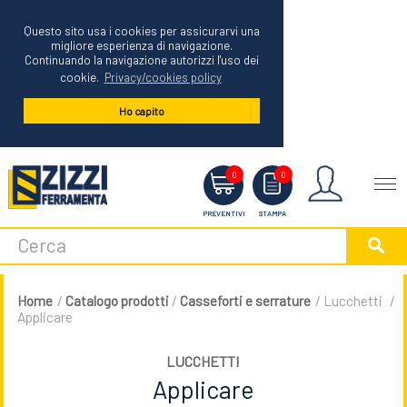
Questo sito usa i cookies per assicurarvi una
migliore esperienza di navigazione.
Continuando la navigazione autorizzi l'uso dei
cookie.
Privacy/cookies policy
Ho capito
Menu
0
0
PREVENTIVI
STAMPA
Home
/
Catalogo prodotti
/
Casseforti e serrature
/ Lucchetti
/
Applicare
LUCCHETTI
Applicare