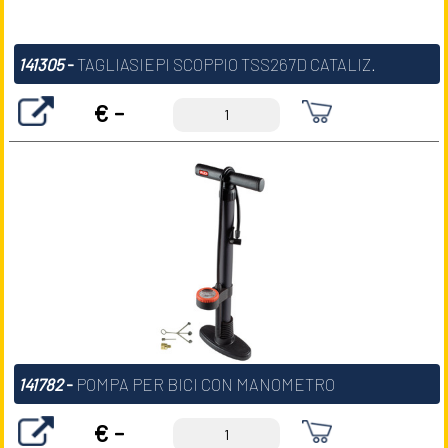
141305
-
TAGLIASIEPI SCOPPIO TSS267D CATALIZ.
€ -
141782
-
POMPA PER BICI CON MANOMETRO
€ -