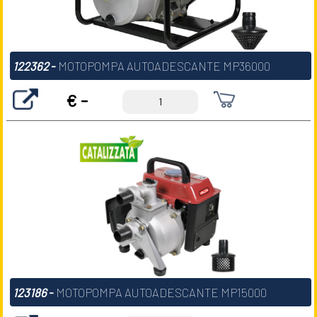
122362
-
MOTOPOMPA AUTOADESCANTE MP36000
€ -
123186
-
MOTOPOMPA AUTOADESCANTE MP15000