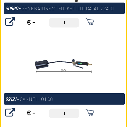
40960
-
GENERATORE 2T POCKET 1000 CATALIZZATO
€ -
62121
-
CANNELLO L60
€ -