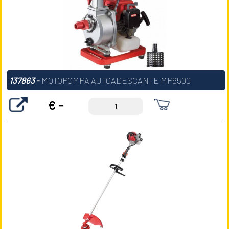
137863
-
MOTOPOMPA AUTOADESCANTE MP6500
€ -