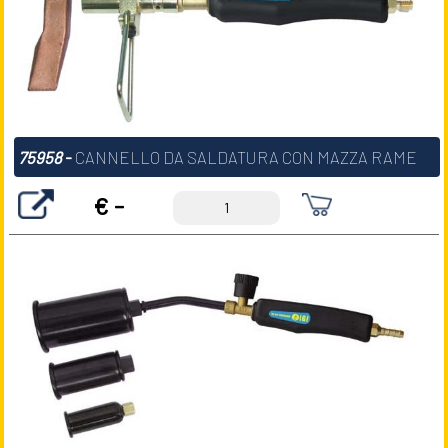
75958
-
CANNELLO DA SALDATURA CON MAZZA RAME
€ -