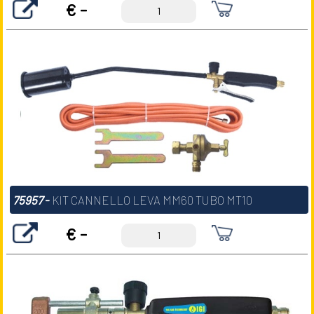
€ -
75957
-
KIT CANNELLO LEVA MM60 TUBO MT10
€ -