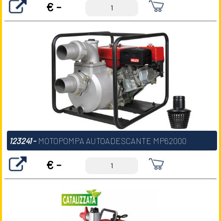
€ -
123241
-
MOTOPOMPA AUTOADESCANTE MP62000
€ -