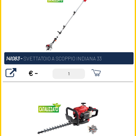
141083
-
SVETTATOIO A SCOPPIO INDIANA 33
€ -