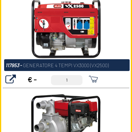
117953
-
GENERATORE 4 TEMPI VX3000 (VX2500)
€ -