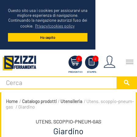
Questo sito usa i cookies per assicurarvi una
migliore esperienza di navigazione.
Continuando la navigazione autorizzi l'uso dei
cookie.
Privacy/cookies policy
Ho capito
Menu
0
0
PREVENTIVI
STAMPA
Home
/
Catalogo prodotti
/
Utensileria
/ Utens. scoppio-pneum-
gas
/ Giardino
UTENS. SCOPPIO-PNEUM-GAS
Giardino