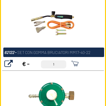
62122
-
SET CON GOMMA BRUCIATORI MM17-40-22
€ -