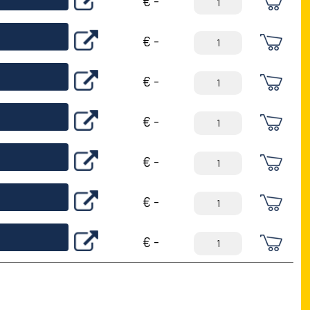
€ -
€ -
€ -
€ -
€ -
€ -
€ -