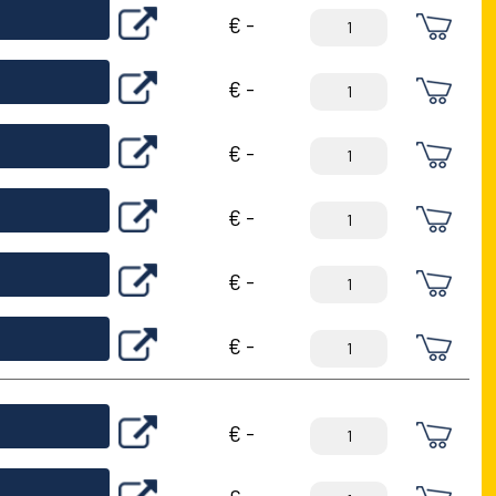
€ -
€ -
€ -
€ -
€ -
€ -
€ -