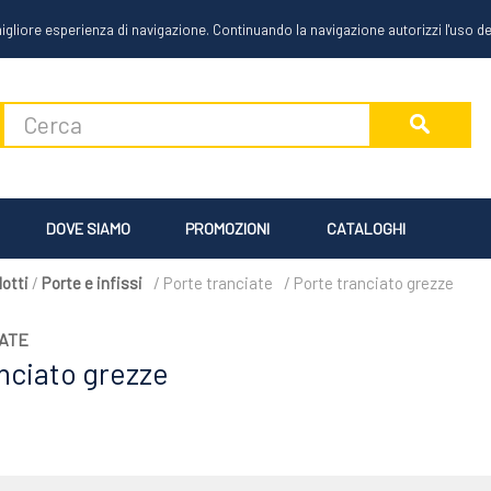
igliore esperienza di navigazione. Continuando la navigazione autorizzi l'uso d
DOVE SIAMO
PROMOZIONI
CATALOGHI
otti
/
Porte e infissi
/ Porte tranciate
/ Porte tranciato grezze
ATE
nciato grezze