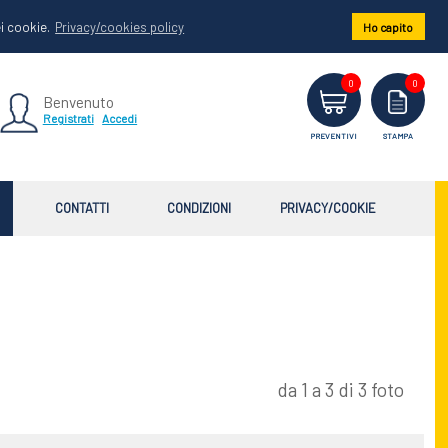
ei cookie.
Privacy/cookies policy
Ho capito
0
0
Benvenuto
Registrati
Accedi
PREVENTIVI
STAMPA
CONTATTI
CONDIZIONI
PRIVACY/COOKIE
da 1 a 3 di 3 foto