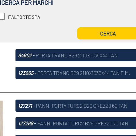
RICERCA PER MARCHI
ITALPORTE SPA
94602
-
PORTA TRANC B29 2110X1035X44 TAN
123265
-
PORTA TRANC B29 2110X1035X44 TAN F.M.
127271
-
PANN. PORTA TURC2 B29 GREZZ0 60 TAN
127268
-
PANN. PORTA TURC2 B29 GREZZ0 70 TAN