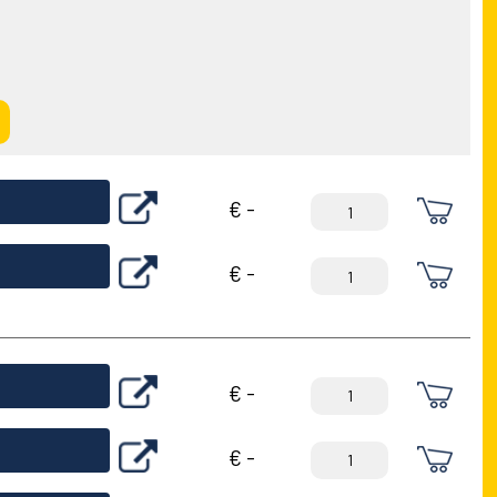
€ -
€ -
€ -
€ -