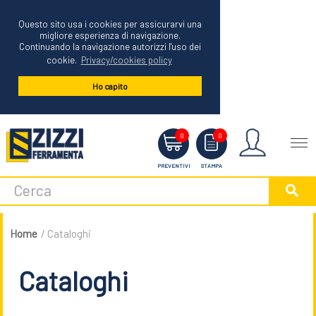
Questo sito usa i cookies per assicurarvi una
migliore esperienza di navigazione.
Continuando la navigazione autorizzi l'uso dei
cookie.
Privacy/cookies policy
Ho capito
Menu
0
0
PREVENTIVI
STAMPA
Home
/ Cataloghi
Cataloghi