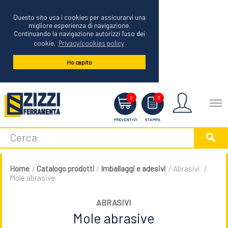
Questo sito usa i cookies per assicurarvi una
migliore esperienza di navigazione.
Continuando la navigazione autorizzi l'uso dei
cookie.
Privacy/cookies policy
Ho capito
Menu
0
0
PREVENTIVI
STAMPA
Home
/
Catalogo prodotti
/
Imballaggi e adesivi
/ Abrasivi
/
Mole abrasive
ABRASIVI
Mole abrasive