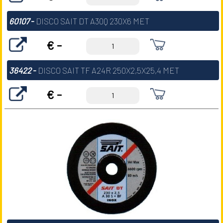
60107
-
DISCO SAIT DT A30Q 230X6 MET
€ -
36422
-
DISCO SAIT TF A24R 250X2,5X25,4 MET
€ -