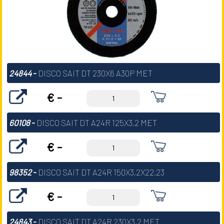
24844
-
DISCO SAIT DT 230X6 A30P MET
€ -
60108
-
DISCO SAIT DT A24R 125X3,2 MET
€ -
98352
-
DISCO SAIT DT A24R 150X3,2X22,23
€ -
24843
-
DISCO SAIT DT A24R 230X3,2 MET