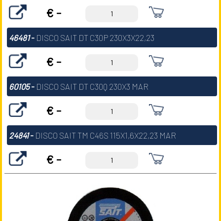
€ -
46481
-
DISCO SAIT DT C30P 230X3X22,23
€ -
60105
-
DISCO SAIT DT C30Q 230X3 MAR
€ -
24841
-
DISCO SAIT TM C46S 115X1,6X22,23 MAR
€ -