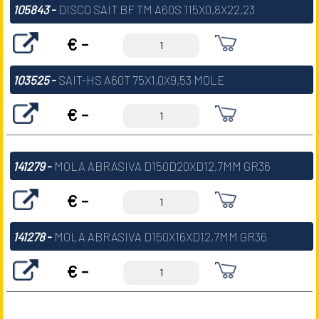
105843
-
DISCO SAIT BF TM A60S 115X0,8X22,23
€ -
103525
-
SAIT-HS A60T 75X1,0X9,53 MOLE
€ -
141279
-
MOLA ABRASIVA D150D20XD12,7MM GR36
€ -
141278
-
MOLA ABRASIVA D150X16XD12,7MM GR36
€ -