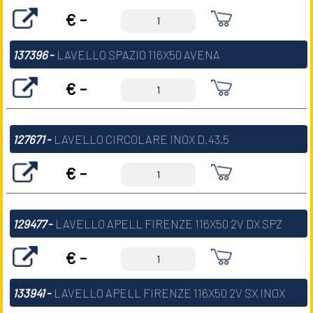
€ -
137396
-
LAVELLO SPAZIO 116X50 AVENA
€ -
127671
-
LAVELLO CIRCOLARE INOX D.43,5
€ -
129477
-
LAVELLO APELL FIRENZE 116X50 2V DX SPZ
€ -
133941
-
LAVELLO APELL FIRENZE 116X50 2V SX INOX