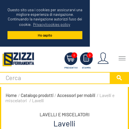
Questo sito usa i cookies per assicurarvi una
migliore esperienza di navigazione.
Continuando la navigazione autorizzi l'uso dei
cookie.
Privacy/cookies policy
Ho capito
Menu
0
0
PREVENTIVI
STAMPA
Home
/
Catalogo prodotti
/
Accessori per mobili
/ Lavelli e
miscelatori
/ Lavelli
LAVELLI E MISCELATORI
Lavelli