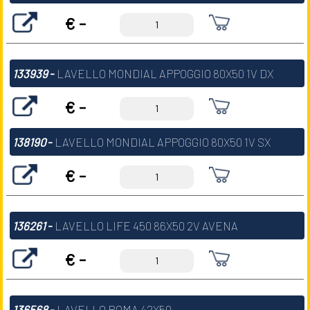
€ -
133939
-
LAVELLO MONDIAL APPOGGIO 80X50 1V DX
€ -
138190
-
LAVELLO MONDIAL APPOGGIO 80X50 1V SX
€ -
136261
-
LAVELLO LIFE 450 86X50 2V AVENA
€ -
136568
-
LAVELLO ROMA 42X50