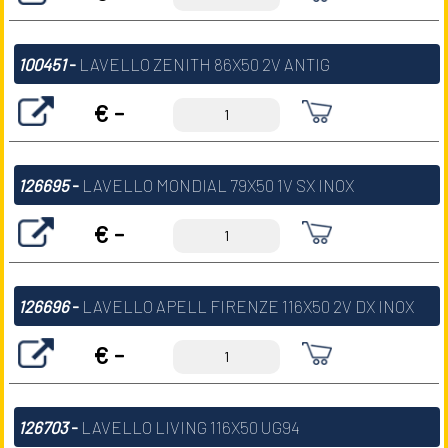
100451
-
LAVELLO ZENITH 86X50 2V ANTIG
€ -
126695
-
LAVELLO MONDIAL 79X50 1V SX INOX
€ -
126696
-
LAVELLO APELL FIRENZE 116X50 2V DX INOX
€ -
126703
-
LAVELLO LIVING 116X50 UG94