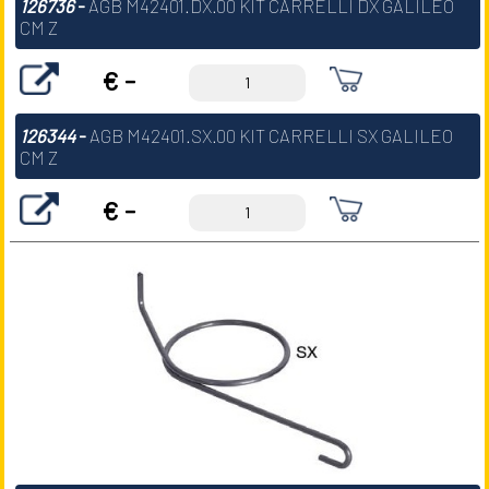
126736
-
AGB M42401.DX.00 KIT CARRELLI DX GALILEO
CM Z
€ -
126344
-
AGB M42401.SX.00 KIT CARRELLI SX GALILEO
CM Z
€ -