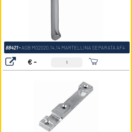
88421
-
AGB M02020.14.14 MARTELLINA SEPARATA AF4
€ -