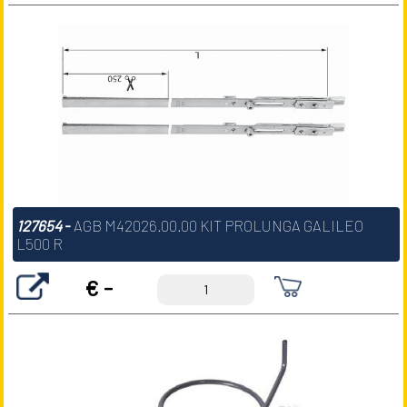
127654
-
AGB M42026.00.00 KIT PROLUNGA GALILEO
L500 R
€ -