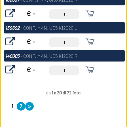
€ -
139692
-
CONF. MAN. UC5 K12920 L
€ -
140003
-
CONF. MAN. UC5 K12920 R
€ -
da
1 a 20 di 22 foto
1
2
>