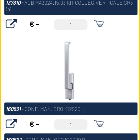
137310
-
AGB M43024.15.03 KIT COLLEG.VERTICALE GR3
141
€ -
160831
-
CONF. MAN. ORO K12920 L
€ -
160697
-
CONF. MAN. ORO K12920 R