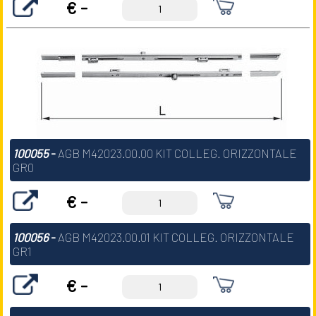
€ -
100055
-
AGB M42023.00.00 KIT COLLEG. ORIZZONTALE
GR0
€ -
100056
-
AGB M42023.00.01 KIT COLLEG. ORIZZONTALE
GR1
€ -