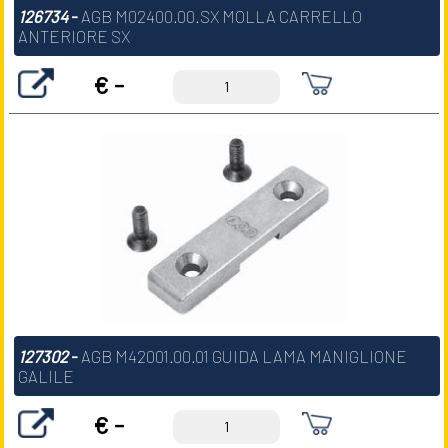
126734
-
AGB M02400.00.SX MOLLA CARRELLO
ANTERIORE SX
€ -
127302
-
AGB M42001.00.01 GUIDA LAMA MANIGLIONE
GALILE
€ -