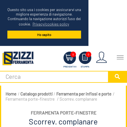
Questo sito usa i cookies per assicurarvi una
migliore esperienza di navigazione.
Continuando la navigazione autorizzi l'uso dei
cookie.
Privacy/cookies policy
Ho capito
Menu
0
0
PREVENTIVI
STAMPA
Home
/
Catalogo prodotti
/
Ferramenta per infissi e porte
/
Ferramenta porte-finestre
/ Scorrev. complanare
FERRAMENTA PORTE-FINESTRE
Scorrev. complanare