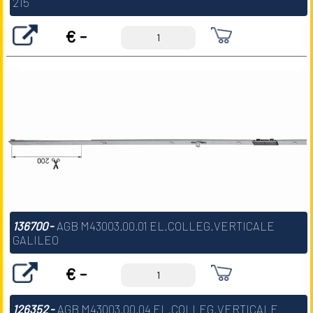
215
€ -
136700
-
AGB M43003.00.01 EL.COLLEG.VERTICALE
GALILEO
€ -
126352
-
AGB M43003.00.04 EL.COLLEG.VERTICALE