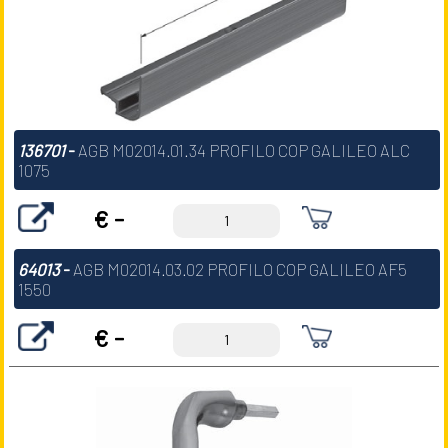
136701
-
AGB M02014.01.34 PROFILO COP GALILEO ALC
1075
€ -
64013
-
AGB M02014.03.02 PROFILO COP GALILEO AF5
1550
€ -