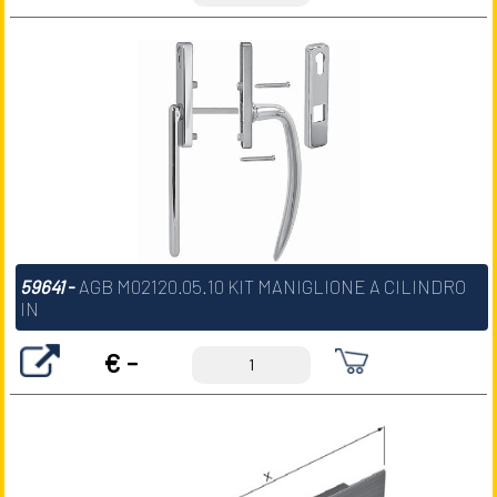
59641
-
AGB M02120.05.10 KIT MANIGLIONE A CILINDRO
IN
€ -