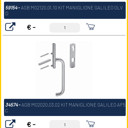
59154
-
AGB M02120.01.10 KIT MANIGLIONE GALILEO OLV
D
€ -
34574
-
AGB M02020.03.02 KIT MANIGLIONE GALILEO AF5
C
€ -