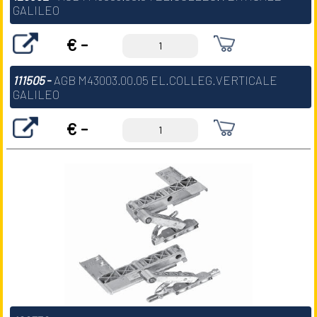
GALILEO
€ -
111505
-
AGB M43003.00.05 EL.COLLEG.VERTICALE
GALILEO
€ -