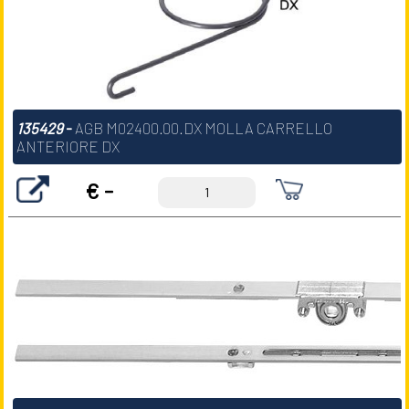
135429
-
AGB M02400.00.DX MOLLA CARRELLO
ANTERIORE DX
€ -